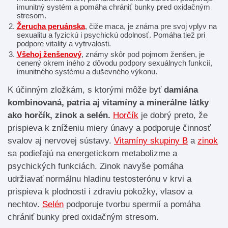
imunitný systém a pomáha chrániť bunky pred oxidačným
stresom.
Žerucha peruánska
, čiže maca, je známa pre svoj vplyv na
sexualitu a fyzickú i psychickú odolnosť. Pomáha tiež pri
podpore vitality a vytrvalosti.
Všehoj ženšenový
, známy skôr pod pojmom ženšen, je
cenený okrem iného z dôvodu podpory sexuálnych funkcií,
imunitného systému a duševného výkonu.
K účinným zložkám, s ktorými môže byť
damiána
kombinovaná, patria aj vitamíny a minerálne látky
ako horčík, zinok a selén.
Horčík
je dobrý preto, že
prispieva k zníženiu miery únavy a podporuje činnosť
svalov aj nervovej sústavy.
Vitamíny skupiny B
a
zinok
sa podieľajú na energetickom metabolizme a
psychických funkciách. Zinok navyše pomáha
udržiavať normálnu hladinu testosterónu v krvi a
prispieva k plodnosti i zdraviu pokožky, vlasov a
nechtov.
Selén
podporuje tvorbu spermií a pomáha
chrániť bunky pred oxidačným stresom.