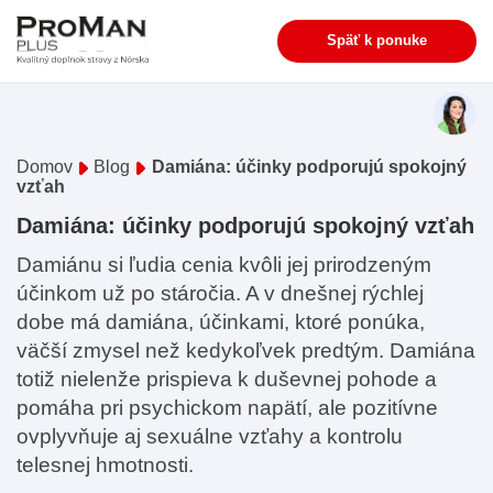
Späť k ponuke
Domov
Blog
Damiána: účinky podporujú spokojný
vzťah
Damiána: účinky podporujú spokojný vzťah
Damiánu si ľudia cenia kvôli jej prirodzeným
účinkom už po stáročia. A v dnešnej rýchlej
dobe má damiána, účinkami, ktoré ponúka,
väčší zmysel než kedykoľvek predtým. Damiána
totiž nielenže prispieva k duševnej pohode a
pomáha pri psychickom napätí, ale pozitívne
ovplyvňuje aj sexuálne vzťahy a kontrolu
telesnej hmotnosti.