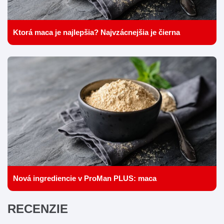
Ktorá maca je najlepšia? Najvzácnejšia je čierna
Nová ingrediencie v ProMan PLUS: maca
RECENZIE