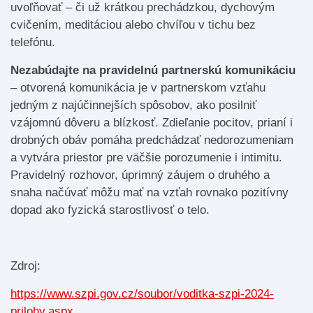
uvoľňovať – či už krátkou prechádzkou, dychovým
cvičením, meditáciou alebo chvíľou v tichu bez
telefónu.
Nezabúdajte na pravidelnú partnerskú komunikáciu
– otvorená komunikácia je v partnerskom vzťahu
jedným z najúčinnejších spôsobov, ako posilniť
vzájomnú dôveru a blízkosť. Zdieľanie pocitov, prianí i
drobných obáv pomáha predchádzať nedorozumeniam
a vytvára priestor pre väčšie porozumenie i intimitu.
Pravidelný rozhovor, úprimný záujem o druhého a
snaha načúvať môžu mať na vzťah rovnako pozitívny
dopad ako fyzická starostlivosť o telo.
Zdroj:
https://www.szpi.gov.cz/soubor/voditka-szpi-2024-
prilohy.aspx