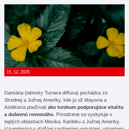
15. 12. 2025
Damiána (latinsky Turnera diffusa) pochádza zo
Strednej a Južnej Ameriky, kde ju už Mayovia a
Aztékovia používali
ako tonikum podporujúce vitalitu
a duševnú rovnováhu
. Prirodzene sa vyskytuje v
teplých oblastiach Mexika, Karibiku a Južnej Ameriky.
V kombinácii s ďalšími rastlinnými extraktmi, vitamínmi