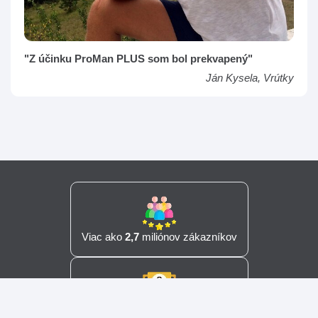
"Z účinku ProMan PLUS som bol prekvapený"
Ján Kysela, Vrútky
Viac ako
2,7
miliónov zákazníkov
20
rokov skúseností a znalostí