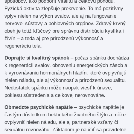
spôsobov, ako podporiť vitalitu a celkovú pohodu.
Fyzická aktivita zlepšuje prekrvenie. To má pozitívny
vplyv nielen na výkon svalov, ale aj na fungovanie
nervovej sústavy a pohlavných orgánov. Zdravý krvný
obeh je totiž kľúčový pre správnu distribúciu kyslíka i
živín – a teda aj pre prirodzenú výkonnosť a
regeneráciu tela.
Doprajte si kvalitný spánok
– počas spánku dochádza
k regenerácii svalov, obnoveniu energetických zásob a
k vyrovnávaniu hormonálnych hladín, ktoré ovplyvňujú
nielen náladu, ale aj výkonnosť a prirodzenú sexualitu.
Nedostatok spánku môže naopak viesť k únave,
poklesu sústredenia a celkovej nerovnováhe.
Obmedzte psychické napätie
– psychické napätie je
častým dôsledkom hektického životného štýlu a môže
ovplyvniť nielen náladu, ale aj partnerské vzťahy či
sexuálnu rovnováhu. Základom je naučiť sa pravidelne