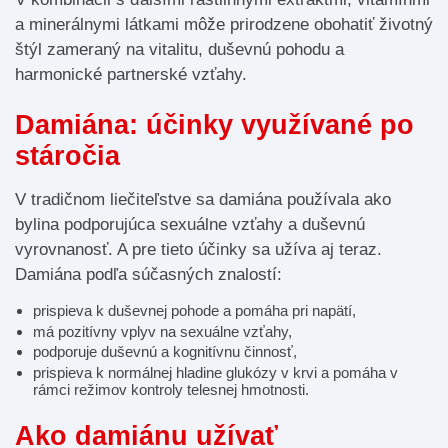
a minerálnymi látkami môže prirodzene obohatiť životný
štýl zameraný na vitalitu, duševnú pohodu a
harmonické partnerské vzťahy.
Damiána: účinky využívané po
stáročia
V tradičnom liečiteľstve sa damiána používala ako
bylina podporujúca sexuálne vzťahy a duševnú
vyrovnanosť. A pre tieto účinky sa užíva aj teraz.
Damiána podľa súčasných znalostí:
prispieva k duševnej pohode a pomáha pri napätí,
má pozitívny vplyv na sexuálne vzťahy,
podporuje duševnú a kognitívnu činnosť,
prispieva k normálnej hladine glukózy v krvi a pomáha v
rámci režimov kontroly telesnej hmotnosti.
Ako damiánu užívať