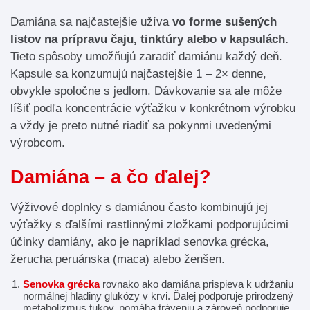
Damiána sa najčastejšie užíva
vo forme sušených
listov na prípravu čaju, tinktúry alebo v kapsulách.
Tieto spôsoby umožňujú zaradiť damiánu každý deň.
Kapsule sa konzumujú najčastejšie 1 – 2× denne,
obvykle spoločne s jedlom. Dávkovanie sa ale môže
líšiť podľa koncentrácie výťažku v konkrétnom výrobku
a vždy je preto nutné riadiť sa pokynmi uvedenými
výrobcom.
Damiána – a čo ďalej?
Výživové doplnky s damiánou často kombinujú jej
výťažky s ďalšími rastlinnými zložkami podporujúcimi
účinky damiány, ako je napríklad senovka grécka,
žerucha peruánska (maca) alebo ženšen.
Senovka grécka
rovnako ako damiána prispieva k udržaniu
normálnej hladiny glukózy v krvi. Ďalej podporuje prirodzený
metabolizmus tukov, pomáha tráveniu a zároveň podporuje