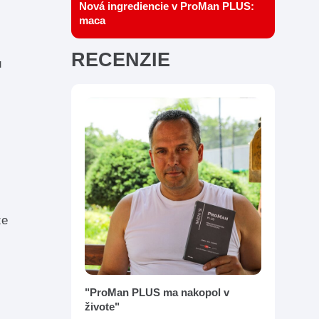
Nová ingrediencie v ProMan PLUS:
maca
RECENZIE
u
že
"ProMan PLUS ma nakopol v
živote"