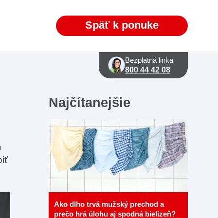
Späť k ponuke
Bezplatná linka
800 44 42 08
Najčítanejšie
h
iť
Ako dlho trvá mužský prechod a
prečo hrá úlohu aj spodná bielizeň?