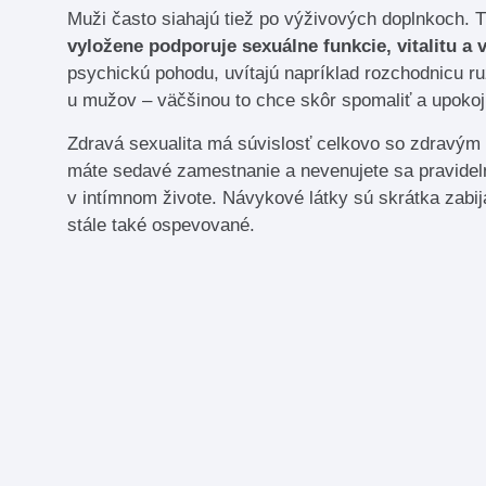
Muži často siahajú tiež po výživových doplnkoch. T
vyložene podporuje sexuálne funkcie, vitalitu a 
psychickú pohodu, uvítajú napríklad rozchodnicu r
u mužov – väčšinou to chce skôr spomaliť a upokoj
Zdravá sexualita má súvislosť celkovo so zdravým ž
máte sedavé zamestnanie a nevenujete sa pravideln
v intímnom živote. Návykové látky sú skrátka zabi
stále také ospevované.