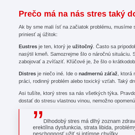
Prečo má na nás stres taký 
Ak by sme mali ísť na začiatok problému, musíme 
priniesť aj úžitok:
Eustres
je ten, ktorý je
užitočný
. Často sa pripodo
nasýtil kmeň. Samozrejme šlo o náročnú situáciu. S
zabojovať a zvíťaziť. Kľúčové je, že šlo o krátkodob
Distres
je niečo iné. Ide o
nadmernú záťaž
, ktorá
práci, rodinný problém alebo toxický vzťah. Taký dr
Asi tušíte, ktorý stres sa nás všetkých týka. Prav
dostať do stresu vlastnou vinou, nemožno opomenúť,
Dlhodobý stres má dlhý zoznam zdrav
erektílna dysfunkcia, strata libida, problé
neschopnosť užiť si intímne chvíľky.