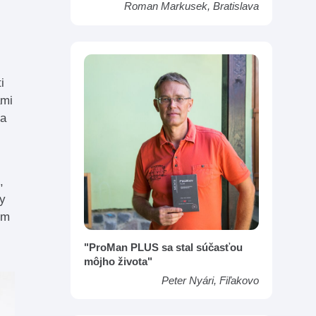
Roman Markusek, Bratislava
i
ami
na
,
ny
ým
"ProMan PLUS sa stal súčasťou
môjho života"
Peter Nyári, Fiľakovo