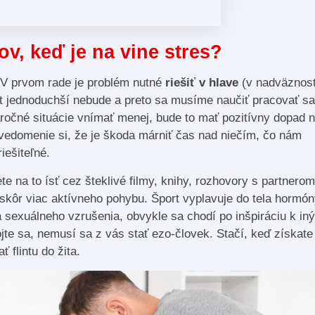
v, keď je na vine stres?
. V prvom rade je problém nutné
riešiť v hlave
(v nadväznost
vet jednoduchší nebude a preto sa musíme naučiť pracovať s
ročné situácie vnímať menej, bude to mať pozitívny dopad 
vedomenie si, že je škoda márniť čas nad niečím, čo nám
iešiteľné.
te na to ísť cez šteklivé filmy, knihy, rozhovory s partnerom
skôr viac aktívneho pohybu. Šport vyplavuje do tela hormó
a sexuálneho vzrušenia, obvykle sa chodí po inšpiráciu k in
ojte sa, nemusí sa z vás stať ezo-človek. Stačí, keď získate
ť flintu do žita.