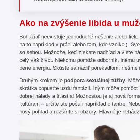
Ako na zvýšenie libida u mužo
Bohužiaľ neexistuje jednoduché riešenie alebo liek
na to napríklad v práci alebo tam, kde vznikol). S
so sebou. Možnože, keď získate nadhľad a viete ná
celý váš život. Niekomu pomôže odborník, inému u
berie energiu. Skúste sa riadiť porekadlom: riešme r
Druhým krokom je
podpora sexuálnej túžby
. Môže
skrátka popusťte uzdu fantázii. Iným môže pomôcť 
dobrej nálady a šťastia! Možnosťou je aj nová form
kultúram – určite ste počuli napríklad o tantre. Neb
nový pohľad a rozšírite si obzory. Hlavné je nehádza