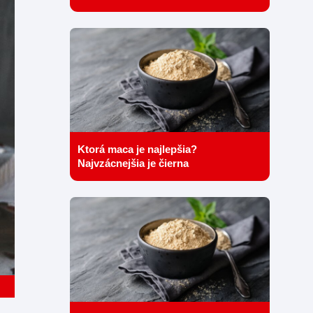
Ktorá maca je najlepšia?
Najvzácnejšia je čierna