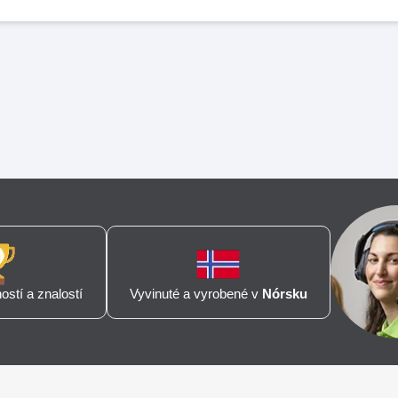
stí a znalostí
Vyvinuté a vyrobené v
Nórsku