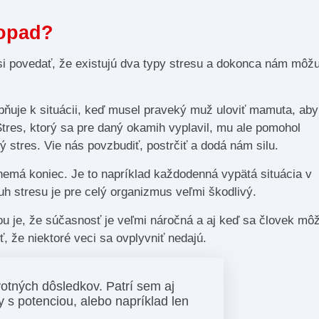
dopad?
si povedať, že existujú dva typy stresu a dokonca nám môž
bňuje k situácii, keď musel praveký muž uloviť mamuta, aby
tres, ktorý sa pre daný okamih vyplavil, mu ale pomohol
ý stres. Vie nás povzbudiť, postrčiť a dodá nám silu.
 nemá koniec. Je to napríklad každodenná vypätá situácia v
uh stresu je pre celý organizmus veľmi škodlivý.
dou je, že súčasnosť je veľmi náročná a aj keď sa človek mô
 že niektoré veci sa ovplyvniť nedajú.
otných dôsledkov. Patrí sem aj
my s potenciou, alebo napríklad len