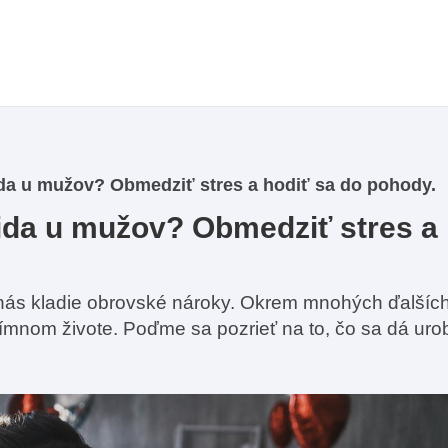
da u mužov? Obmedziť stres a hodiť sa do pohody.
ida u mužov? Obmedziť stres a
 nás kladie obrovské nároky. Okrem mnohých ďalšíc
tímnom živote. Poďme sa pozrieť na to, čo sa dá urob