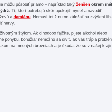
ie môžu pôsobiť priamo – napríklad taký
ženšen
okrem iné
výdrž.
Tí, ktorí potrebujú skôr upokojiť myseľ a navodiť
užovú a
damiánu
. Nemusí totiž nutne záležať na zvýšení lib
iť nervy.
ivotným štýlom. Ak dlhodobo fajčíte, pijete alkohol alebo
e pohybu, bohužiaľ nemožno sa diviť, ak vás trápia problé
jakom na mnohých úrovniach a je škoda, že sú v našej kraji