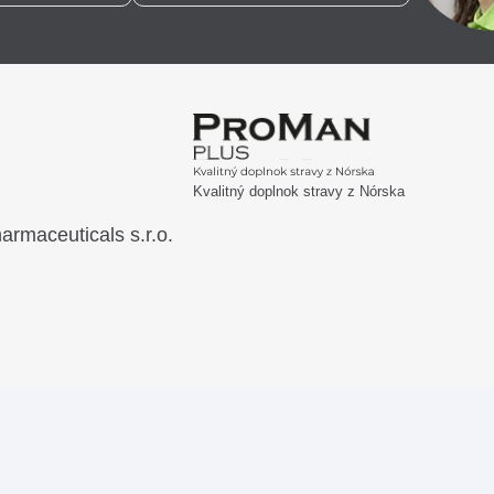
Kvalitný doplnok stravy z Nórska
rmaceuticals s.r.o.
©2026 NaturaMed Pharmaceuticals s.r.o.